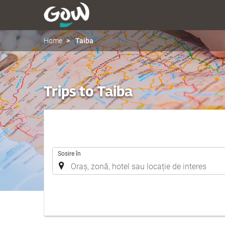
Home
Taiba
Trips to Taiba
.
Sosire în