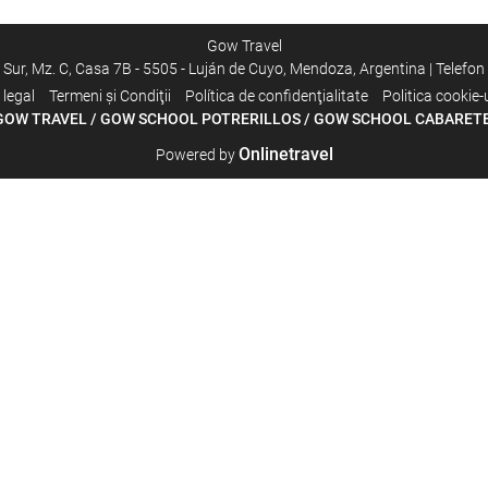
Gow Travel
 Sur, Mz. C, Casa 7B - 5505 - Luján de Cuyo, Mendoza, Argentina | Telefon
 legal
Termeni şi Condiţii
Política de confidenţialitate
Politica cookie-u
GOW TRAVEL
/
GOW SCHOOL POTRERILLO
S
/
GOW SCHOOL CABARET
Onlinetravel
Powered by