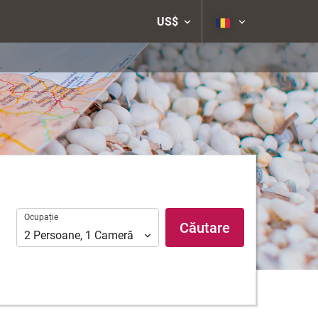
US$
Ocupație
Ocupație
Căutare
2
Persoane
,
1
Cameră