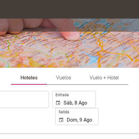
Hoteles
Vuelos
Vuelo + Hotel
Introduzca
Entrada
las
fechas
Salida
de
inicio
y
fin