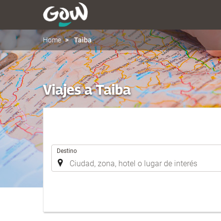
Home
Taiba
Viajes a Taiba
Introduzca
Destino
el
lugar
de
destino
en
el