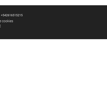
o
+542616515215
de cookies
E