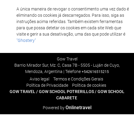
A única maneira de revogar o consentimento uma vez dado é
eliminando os cookies já descarregados. Para isso, siga as
instruções acima referidas. Também existem ferramentas
para que possa detetar os cookies em cada site Web que
visite e gerir a sua desativação, uma das que pode utilizar é
"Ghostery"
Gow Travel
Barrio Mirador Sur, Mz. C, Casa 7B - 5505 - Luján de Cuyo,
Mendoza, Argentina | Telefone
+542616515215
Aviso legal
Termos e Condições Gerais
Polí­tica de Privacidade
Política de cookies
GOW TRAVEL
/
GOW SCHOOL POTRERILLO
S
/
GOW SCHOOL
CABARETE
Onlinetravel
Powered by