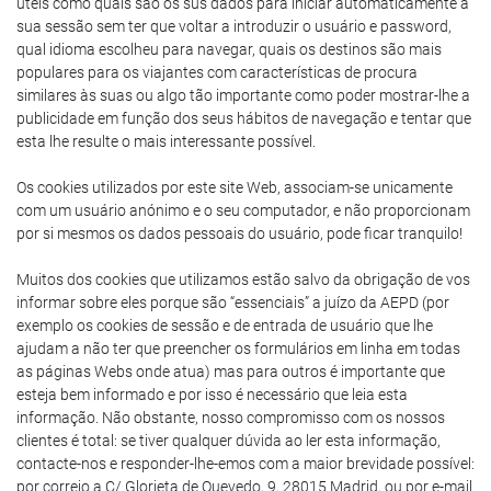
úteis como quais são os sus dados para iniciar automaticamente a
sua sessão sem ter que voltar a introduzir o usuário e password,
qual idioma escolheu para navegar, quais os destinos são mais
populares para os viajantes com características de procura
similares às suas ou algo tão importante como poder mostrar-lhe a
publicidade em função dos seus hábitos de navegação e tentar que
esta lhe resulte o mais interessante possível.
Os cookies utilizados por este site Web, associam-se unicamente
com um usuário anónimo e o seu computador, e não proporcionam
por si mesmos os dados pessoais do usuário, pode ficar tranquilo!
Muitos dos cookies que utilizamos estão salvo da obrigação de vos
informar sobre eles porque são “essenciais” a juízo da AEPD (por
exemplo os cookies de sessão e de entrada de usuário que lhe
ajudam a não ter que preencher os formulários em linha em todas
as páginas Webs onde atua) mas para outros é importante que
esteja bem informado e por isso é necessário que leia esta
informação. Não obstante, nosso compromisso com os nossos
clientes é total: se tiver qualquer dúvida ao ler esta informação,
contacte-nos e responder-lhe-emos com a maior brevidade possível:
por correio a C/ Glorieta de Quevedo, 9, 28015 Madrid, ou por e-mail