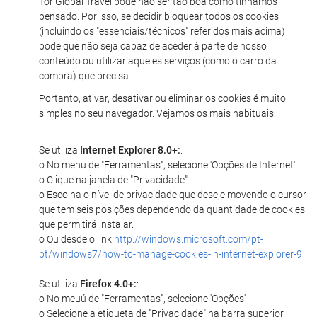
Tor Global Travel pode não ser tão boa como tínhamos
pensado. Por isso, se decidir bloquear todos os cookies
(incluindo os "essenciais/técnicos" referidos mais acima)
pode que não seja capaz de aceder à parte de nosso
conteúdo ou utilizar aqueles serviços (como o carro da
compra) que precisa.
Portanto, ativar, desativar ou eliminar os cookies é muito
simples no seu navegador. Vejamos os mais habituais:
Se utiliza
Internet Explorer 8.0+:
:
o No menu de "Ferramentas", selecione 'Opções de Internet'
o Clique na janela de "Privacidade".
o Escolha o nível de privacidade que deseje movendo o cursor
que tem seis posições dependendo da quantidade de cookies
que permitirá instalar.
o Ou desde o link
http://windows.microsoft.com/pt-
pt/windows7/how-to-manage-cookies-in-internet-explorer-9
Se utiliza
Firefox 4.0+:
:
o No meuú de "Ferramentas", selecione 'Opções'
o Selecione a etiqueta de "Privacidade" na barra superior