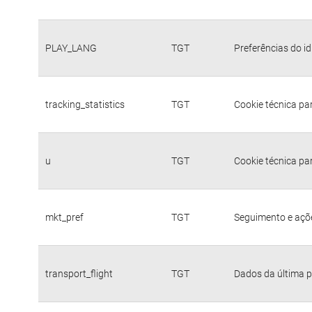
PLAY_LANG
TGT
Preferências do i
tracking_statistics
TGT
Cookie técnica pa
u
TGT
Cookie técnica pa
mkt_pref
TGT
Seguimento e açõe
transport_flight
TGT
Dados da última p