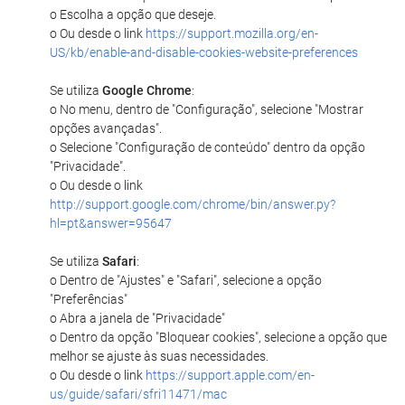
o Escolha a opção que deseje.
o Ou desde o link
https://support.mozilla.org/en-
US/kb/enable-and-disable-cookies-website-preferences
Se utiliza
Google Chrome
:
o No menu, dentro de "Configuração", selecione "Mostrar
opções avançadas".
o Selecione "Configuração de conteúdo" dentro da opção
"Privacidade".
o Ou desde o link
http://support.google.com/chrome/bin/answer.py?
hl=pt&answer=95647
Se utiliza
Safari
:
o Dentro de "Ajustes" e "Safari", selecione a opção
"Preferências"
o Abra a janela de "Privacidade"
o Dentro da opção "Bloquear cookies", selecione a opção que
melhor se ajuste às suas necessidades.
o Ou desde o link
https://support.apple.com/en-
us/guide/safari/sfri11471/mac