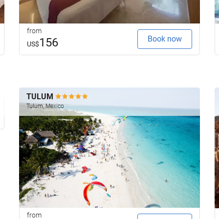
from
Book now
156
US$
TULUM
Tulum, Mexico
from