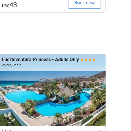
Book now
1
43
US$
US$
Fuerteventura Princess - Adults Only
Pajara, Spain
from