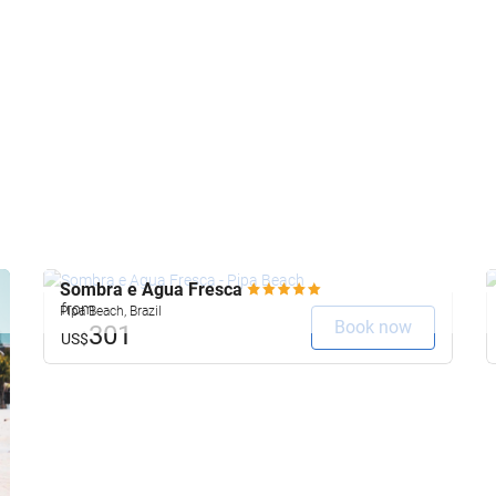
Sombra e Agua Fresca
from
Pipa Beach, Brazil
Book now
301
US$