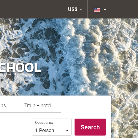
US$
SCHOOL
ins
Train + hotel
Occupancy
Occupancy
Search
1
Person