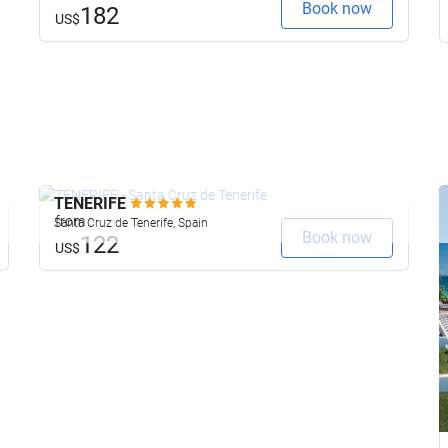
Book now
182
US$
TENERIFE
from
Santa Cruz de Tenerife, Spain
Book now
122
US$