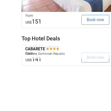
from
Book now
151
US$
Top Hotel Deals
CABARETE
from
Cabarete, Dominican Republic
Book now
141
US$