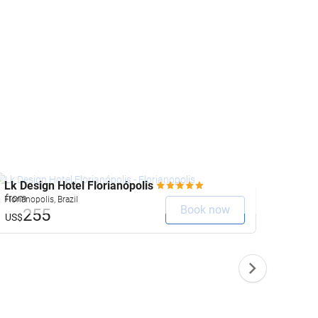
Lk Design Hotel Florianópolis
Talk 
Gh Ho
from
Florianopolis, Brazil
Book now
255
Oranjes
from
US$
2
US$