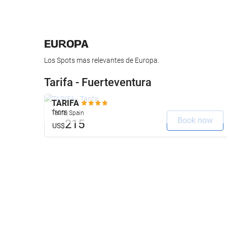
EUROPA
Los Spots mas relevantes de Europa.
Tarifa - Fuerteventura
TARIFA
from
Tarifa, Spain
Book now
215
US$