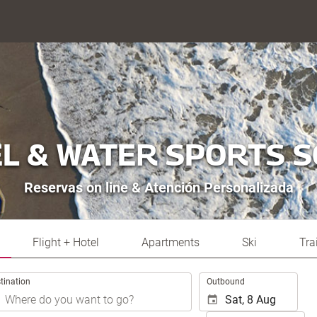
L & WATER SPORTS 
Reservas on line & Atención Personalizada
Flight + Hotel
Apartments
Ski
Tra
.
tination
Outbound