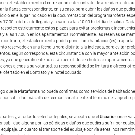
ar en el establecimiento el correspondiente contrato de arrendamiento au
r la fianza correspondiente, en su caso, para cubrir los daños que pudier
icio o en el lugar indicado en la documentación del programa/oferta especia
7:00 h del día de llegada y la salida a las 10:00 h del día de salida. Dad
speten estrictamente estos plazos para evitar problemas e inconveniente
les y a las 17:00 h en los apartamentos. Normalmente, las reservas se mant
o contrario, el establecimiento podría poner la(s) habitación(es) o apart
ento reservado en una fecha u hora distinta a la indicada, para evitar pr
entos, según corresponda, esta circunstancia con la mayor antelación posi
ales, ya que generalmente no están permitidos en hoteles o apartamentos.
iones ajenas a su voluntad, su responsabilidad se limitará a ofrecer otro 
tel ofertado en el Contrato y el hotel ocupado.
ago que la
Plataforma
no pueda confirmar, como servicios de habitaciones 
ponsabilidad más allá de reembolsar al cliente al término del viaje el im
 partes y, a todos los efectos legales, se acepta que el
Usuario
conservará
sabilidad alguna por las pérdidas o daños que pudiera sufrir por cualqu
equipaje. En cuanto al transporte del equipaje por vía aérea, nos remiti