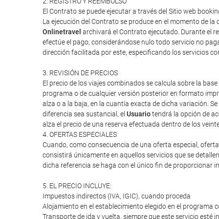
2. REGISTRO Y REEMBOLSO
El Contrato se puede ejecutar a través del Sitio web booki
La ejecución del Contrato se produce en el momento de la c
Onlinetravel
archivará el Contrato ejecutado. Durante el re
efectúe el pago, considerándose nulo todo servicio no paga
dirección facilitada por este, especificando los servicios 
3. REVISIÓN DE PRECIOS
El precio de los viajes combinados se calcula sobre la base 
programa o de cualquier versión posterior en formato impres
alza o a la baja, en la cuantía exacta de dicha variación. Se
diferencia sea sustancial, el
Usuario
tendrá la opción de ac
alza el precio de una reserva efectuada dentro de los veint
4. OFERTAS ESPECIALES
Cuando, como consecuencia de una oferta especial, oferta d
consistirá únicamente en aquellos servicios que se detalle
dicha referencia se haga con el único fin de proporcionar i
5. EL PRECIO INCLUYE:
Impuestos indirectos (IVA, IGIC), cuando proceda
Alojamiento en el establecimiento elegido en el programa c
Transporte de ida y vuelta, siempre que este servicio esté 