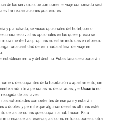
ntica de los servicios que componen el viaje combinado será
ara evitar reclamaciones posteriores.
ería y planchado, servicios opcionales del hotel, como
excursiones o visitas opcionales en las que el precio se
inicialmente. Las propinas no están incluidas en el precio
a pagar una cantidad determinada al final del viaje en
o.
el establecimiento y del destino. Estas tasas se abonarán
l número de ocupantes de la habitación o apartamento, sin
ente a admitir a personas no declaradas, y el
Usuario
no
 recogida de las llaves.
nen las autoridades competentes de ese país y estarán
les o dobles, y permite que algunas de estas últimas estén
nto de las personas que ocupan la habitación. Esta
as impresas de las reservas, así como en los cupones u otra