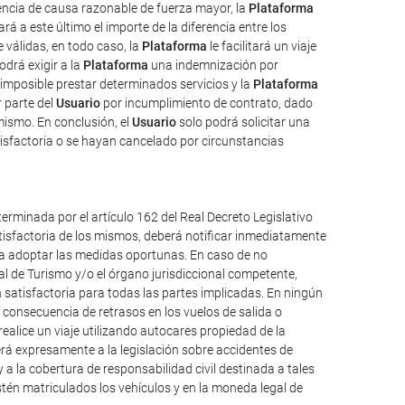
uencia de causa razonable de fuerza mayor, la
Plataforma
rá a este último el importe de la diferencia entre los
válidas, en todo caso, la
Plataforma
le facilitará un viaje
odrá exigir a la
Plataforma
una indemnización por
imposible prestar determinados servicios y la
Plataforma
 parte del
Usuario
por incumplimiento de contrato, dado
mismo. En conclusión, el
Usuario
solo podrá solicitar una
isfactoria o se hayan cancelado por circunstancias
erminada por el artículo 162 del Real Decreto Legislativo
atisfactoria de los mismos, deberá notificar inmediatamente
ueda adoptar las medidas oportunas. En caso de no
al de Turismo y/o el órgano jurisdiccional competente,
 satisfactoria para todas las partes implicadas. En ningún
consecuencia de retrasos en los vuelos de salida o
alice un viaje utilizando autocares propiedad de la
á expresamente a la legislación sobre accidentes de
y a la cobertura de responsabilidad civil destinada a tales
 estén matriculados los vehículos y en la moneda legal de