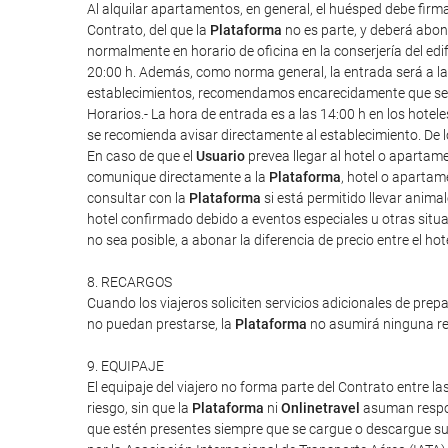
Al alquilar apartamentos, en general, el huésped debe firm
Contrato, del que la
Plataforma
no es parte, y deberá abona
normalmente en horario de oficina en la conserjería del edif
20:00 h. Además, como norma general, la entrada será a las 1
establecimientos, recomendamos encarecidamente que se re
Horarios.- La hora de entrada es a las 14:00 h en los hote
se recomienda avisar directamente al establecimiento. De l
En caso de que el
Usuario
prevea llegar al hotel o apartam
comunique directamente a la
Plataforma
, hotel o apartam
consultar con la
Plataforma
si está permitido llevar anim
hotel confirmado debido a eventos especiales u otras situac
no sea posible, a abonar la diferencia de precio entre el ho
8. RECARGOS
Cuando los viajeros soliciten servicios adicionales de prep
no puedan prestarse, la
Plataforma
no asumirá ninguna res
9. EQUIPAJE
El equipaje del viajero no forma parte del Contrato entre las
riesgo, sin que la
Plataforma
ni
Onlinetravel
asuman respon
que estén presentes siempre que se cargue o descargue su 