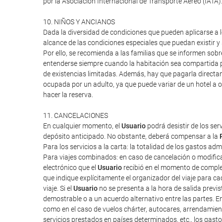
por la Asociación Internacional de Transporte Aéreo (IATA
10. NIÑOS Y ANCIANOS
Dada la diversidad de condiciones que pueden aplicarse a lo
alcance de las condiciones especiales que puedan existir 
Por ello, se recomienda a las familias que se informen sob
entenderse siempre cuando la habitación sea compartida po
de existencias limitadas. Además, hay que pagarla directa
ocupada por un adulto, ya que puede variar de un hotel a o
hacer la reserva.
11. CANCELACIONES
En cualquier momento, el
Usuario
podrá desistir de los ser
depósito anticipado. No obstante, deberá compensar a la
Para los servicios a la carta: la totalidad de los gastos ad
Para viajes combinados: en caso de cancelación o modifica
electrónico que el
Usuario
recibió en el momento de completa
que indique explícitamente el organizador del viaje para cad
viaje. Si el
Usuario
no se presenta a la hora de salida previ
demostrable o a un acuerdo alternativo entre las partes. E
como en el caso de vuelos chárter, autocares, arrendamien
servicios prestados en países determinados, etc., los gas