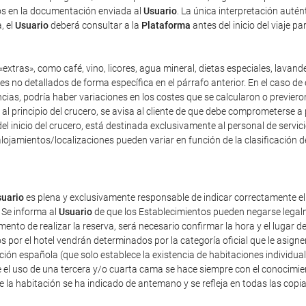
dos en la documentación enviada al
Usuario
. La única interpretación auté
, el
Usuario
deberá consultar a la
Plataforma
antes del inicio del viaje p
extras», como café, vino, licores, agua mineral, dietas especiales, lavand
es no detallados de forma específica en el párrafo anterior. En el caso de 
as, podría haber variaciones en los costes que se calcularon o previeron 
y, al principio del crucero, se avisa al cliente de que debe comprometerse 
el inicio del crucero, está destinada exclusivamente al personal de servici
lojamientos/localizaciones pueden variar en función de la clasificación d
uario
es plena y exclusivamente responsable de indicar correctamente e
 Se informa al
Usuario
de que los Establecimientos pueden negarse legalm
nto de realizar la reserva, será necesario confirmar la hora y el lugar de
dos por el hotel vendrán determinados por la categoría oficial que le asig
ación española (que solo establece la existencia de habitaciones individua
 el uso de una tercera y/o cuarta cama se hace siempre con el conocimie
de la habitación se ha indicado de antemano y se refleja en todas las copi