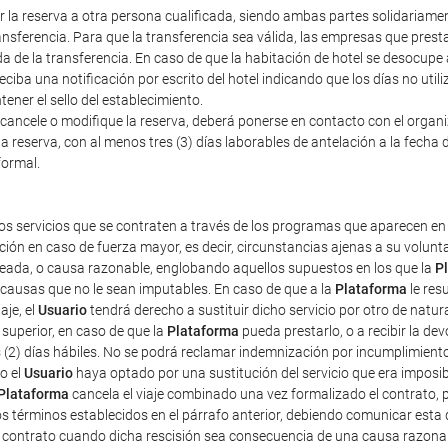
erir la reserva a otra persona cualificada, siendo ambas partes solidariam
nsferencia. Para que la transferencia sea válida, las empresas que prestan
a de la transferencia. En caso de que la habitación de hotel se desocupe
iba una notificación por escrito del hotel indicando que los días no util
ener el sello del establecimiento.
cancele o modifique la reserva, deberá ponerse en contacto con el organiza
a reserva, con al menos tres (3) días laborables de antelación a la fecha d
formal.
os servicios que se contraten a través de los programas que aparecen en 
ción en caso de fuerza mayor, es decir, circunstancias ajenas a su volun
pleada, o causa razonable, englobando aquellos supuestos en los que la
P
r causas que no le sean imputables. En caso de que a la
Plataforma
le res
aje, el
Usuario
tendrá derecho a sustituir dicho servicio por otro de natur
superior, en caso de que la
Plataforma
pueda prestarlo, o a recibir la d
s (2) días hábiles. No se podrá reclamar indemnización por incumplimient
o el
Usuario
haya optado por una sustitución del servicio que era imposibl
Plataforma
cancela el viaje combinado una vez formalizado el contrato, pe
os términos establecidos en el párrafo anterior, debiendo comunicar esta 
e contrato cuando dicha rescisión sea consecuencia de una causa razona