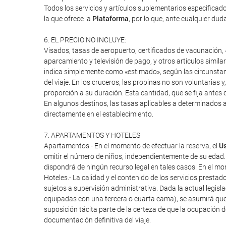
Todos los servicios y artículos suplementarios especifica
la que ofrece la
Plataforma
, por lo que, ante cualquier duda
6. EL PRECIO NO INCLUYE:
Visados, tasas de aeropuerto, certificados de vacunación, «
aparcamiento y televisión de pago, y otros artículos similar
indica simplemente como «estimado», según las circunstanci
del viaje. En los cruceros, las propinas no son voluntarias 
proporción a su duración. Esta cantidad, que se fija antes d
En algunos destinos, las tasas aplicables a determinados a
directamente en el establecimiento.
7. APARTAMENTOS Y HOTELES
Apartamentos.- En el momento de efectuar la reserva, el
Us
omitir el número de niños, independientemente de su edad.
dispondrá de ningún recurso legal en tales casos. En el mome
Hoteles.- La calidad y el contenido de los servicios presta
sujetos a supervisión administrativa. Dada la actual legisl
equipadas con una tercera o cuarta cama), se asumirá que
suposición tácita parte de la certeza de que la ocupación 
documentación definitiva del viaje.