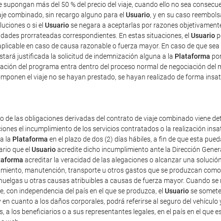
ue supongan más del 50 % del precio del viaje, cuando ello no sea consec
iaje combinado, sin recargo alguno para el
Usuario
, y en su caso reembolsa
luciones o si el
Usuario
se negara a aceptarlas por razones objetivamente 
tidades prorrateadas correspondientes. En estas situaciones, el
Usuario
p
plicable en caso de causa razonable o fuerza mayor. En caso de que sea 
estará justificada la solicitud de indemnización alguna a la
Plataforma
por
ficación del programa entra dentro del proceso normal de negociación del 
mponen el viaje no se hayan prestado, se hayan realizado de forma insat
o de las obligaciones derivadas del contrato de viaje combinado viene det
iones el incumplimiento de los servicios contratados o la realización ins
 a la
Plataforma
en el plazo de dos (2) días hábiles, a fin de que esta p
ario que el
Usuario
acredite dicho incumplimiento ante la Dirección Gener
taforma
acreditar la veracidad de las alegaciones o alcanzar una solución
amiento, manutención, transporte u otros gastos que se produzcan como 
uelgas u otras causas atribuibles a causas de fuerza mayor. Cuando se re
e, con independencia del país en el que se produzca, el
Usuario
se someter
 y en cuanto a los daños corporales, podrá referirse al seguro del vehículo 
s, a los beneficiarios o a sus representantes legales, en el país en el que