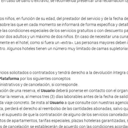
). En caso de daño o extravío, se recomienda presentar una reclamación 
s niños, en función de su edad, del prestador del servicio y de la fecha d
y sobre las que en cada momento se informará de forma específica y detal
re las condiciones especiales de los servicios gratuitos o con descuento 
r dos adultos y un máximo de dos niños. En caso de necesitar una cuna, i
mente en el hotel, como si fuera un «extra». Las personas mayores deben 
tro. Algunos hoteles tienen un número muy limitado de camas supletorias,
vicios solicitados o contratados y tendrá derecho a la devolución íntegra 
Plataforma
por los siguientes conceptos:
ministrativos y de cancelación, si corresponde.
ción de una reserva, el
Usuario
deberá ponerse en contacto con el organiza
r la reserva, al menos tres (3) días laborables antes de la fecha de sali
a viaje concreto. Se insta al
Usuario
a que consulte con nuestras agencias
sta, perderá el derecho al reembolso de las cantidades abonadas, salvo 
n el supuesto de que la contratación de alguno de los servicios cancelad
tos de apartamentos, tarifas especiales, plazas hoteleras garantizadas
tos de cancelación se establecerán de acuerdo con las condiciones acorda