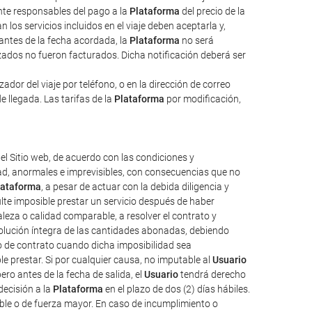
ente responsables del pago a la
Plataforma
del precio de la
 los servicios incluidos en el viaje deben aceptarla y,
 antes de la fecha acordada, la
Plataforma
no será
izados no fueron facturados. Dicha notificación deberá ser
dor del viaje por teléfono, o en la dirección de correo
e llegada. Las tarifas de la
Plataforma
por modificación,
el Sitio web, de acuerdo con las condiciones y
tad, anormales e imprevisibles, con consecuencias que no
lataforma
, a pesar de actuar con la debida diligencia y
ulte imposible prestar un servicio después de haber
aleza o calidad comparable, a resolver el contrato y
evolución íntegra de las cantidades abonadas, debiendo
o de contrato cuando dicha imposibilidad sea
e prestar. Si por cualquier causa, no imputable al
Usuario
ro antes de la fecha de salida, el
Usuario
tendrá derecho
decisión a la
Plataforma
en el plazo de dos (2) días hábiles.
ble o de fuerza mayor. En caso de incumplimiento o