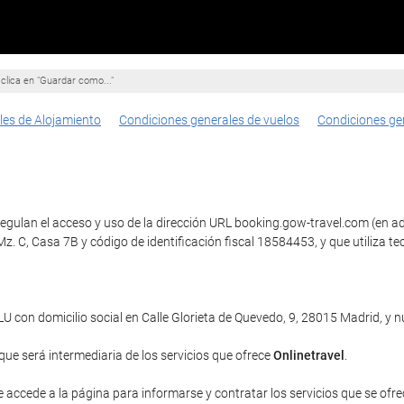
clica en "Guardar como..."
les de Alojamiento
Condiciones generales de vuelos
Condiciones ge
egulan el acceso y uso de la dirección URL booking.gow-travel.com (en ad
, Mz. C, Casa 7B y código de identificación fiscal 18584453, y que utili
con domicilio social en Calle Glorieta de Quevedo, 9, 28015 Madrid, y
 que será intermediaria de los servicios que ofrece
Onlinetravel
.
e accede a la página para informarse y contratar los servicios que se ofrec