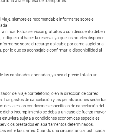
oportuna a la empresa de transportes.
el viaje, siempre es recomendable informarse sobre el
lada.
para niños. Estos servicios gratuitos o con descuento deben
ndíquelo al hacer la reserva, ya que los hoteles disponen
informarse sobre el recargo aplicable por cama supletoria
 por lo que es aconsejable confirmar la disponibilidad al
de las cantidades abonadas, ya sea el precio total o un
dor del viaje por teléfono, o en la dirección de correo
da. Los gastos de cancelación y las penalizaciones serán los
 de viajes las condiciones específicas de cancelación del
que dicho incumplimiento se deba a un caso de fuerza mayor
os estuviera sujeta a condiciones económicas especiales,
, servicios prestados en apartamentos determinados,
das entre las partes. Cuando una circunstancia justificada