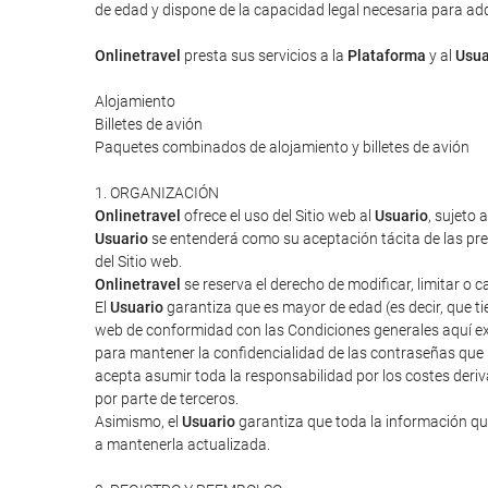
de edad y dispone de la capacidad legal necesaria para adqui
Onlinetravel
presta sus servicios a la
Plataforma
y al
Usua
Alojamiento
Billetes de avión
Paquetes combinados de alojamiento y billetes de avión
1. ORGANIZACIÓN
Onlinetravel
ofrece el uso del Sitio web al
Usuario
, sujeto 
Usuario
se entenderá como su aceptación tácita de las pres
del Sitio web.
Onlinetravel
se reserva el derecho de modificar, limitar o 
El
Usuario
garantiza que es mayor de edad (es decir, que tie
web de conformidad con las Condiciones generales aquí ex
para mantener la confidencialidad de las contraseñas que
acepta asumir toda la responsabilidad por los costes deriv
por parte de terceros.
Asimismo, el
Usuario
garantiza que toda la información que
a mantenerla actualizada.