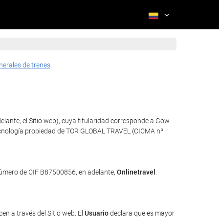
nerales de trenes
elante, el Sitio web), cuya titularidad corresponde a Gow
za tecnología propiedad de TOR GLOBAL TRAVEL (CICMA nº
 número de CIF B87500856, en adelante,
Onlinetravel
.
en a través del Sitio web. El
Usuario
declara que es mayor