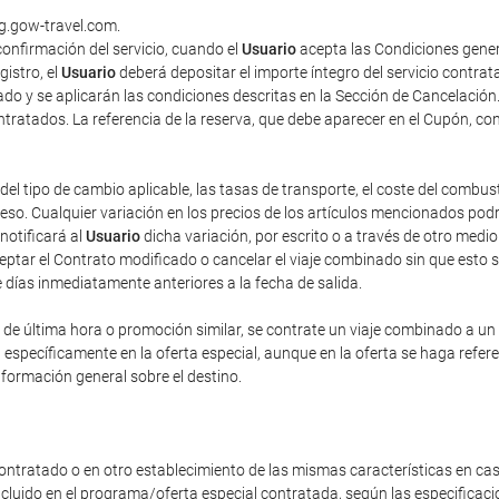
ng.gow-travel.com.
onfirmación del servicio, cuando el
Usuario
acepta las Condiciones gener
gistro, el
Usuario
deberá depositar el importe íntegro del servicio contra
do y se aplicarán las condiciones descritas en la Sección de Cancelación
contratados. La referencia de la reserva, que debe aparecer en el Cupón, co
del tipo de cambio aplicable, las tasas de transporte, el coste del combus
o. Cualquier variación en los precios de los artículos mencionados podrá 
 notificará al
Usuario
dicha variación, por escrito o a través de otro med
eptar el Contrato modificado o cancelar el viaje combinado sin que esto 
e días inmediatamente anteriores a la fecha de salida.
e última hora o promoción similar, se contrate un viaje combinado a un pr
n específicamente en la oferta especial, aunque en la oferta se haga refe
nformación general sobre el destino.
ontratado o en otro establecimiento de las mismas características en cas
incluido en el programa/oferta especial contratada, según las especificac