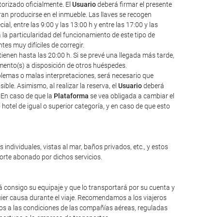
torizado oficialmente. El
Usuario
deberá firmar el presente
an producirse en el inmueble. Las llaves se recogen
l, entre las 9:00 y las 13:00 h y entre las 17:00 y las
a la particularidad del funcionamiento de este tipo de
s muy difíciles de corregir.
ienen hasta las 20:00 h. Si se prevé una llegada más tarde,
amento(s) a disposición de otros huéspedes.
oblemas o malas interpretaciones, será necesario que
ble. Asimismo, al realizar la reserva, el
Usuario
deberá
 En caso de que la
Plataforma
se vea obligada a cambiar el
hotel de igual o superior categoría, y en caso de que esto
individuales, vistas al mar, baños privados, etc., y estos
porte abonado por dichos servicios.
 consigo su equipaje y que lo transportará por su cuenta y
ier causa durante el viaje. Recomendamos a los viajeros
mos a las condiciones de las compañías aéreas, reguladas