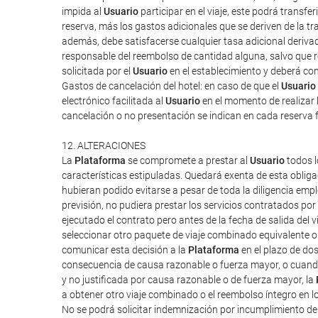
impida al
Usuario
participar en el viaje, este podrá transf
reserva, más los gastos adicionales que se deriven de la tra
además, debe satisfacerse cualquier tasa adicional derivad
responsable del reembolso de cantidad alguna, salvo que rec
solicitada por el
Usuario
en el establecimiento y deberá cont
Gastos de cancelación del hotel: en caso de que el
Usuario
electrónico facilitada al
Usuario
en el momento de realizar l
cancelación o no presentación se indican en cada reserva 
12. ALTERACIONES
La
Plataforma
se compromete a prestar al
Usuario
todos l
características estipuladas. Quedará exenta de esta obliga
hubieran podido evitarse a pesar de toda la diligencia em
previsión, no pudiera prestar los servicios contratados po
ejecutado el contrato pero antes de la fecha de salida del vi
seleccionar otro paquete de viaje combinado equivalente o 
comunicar esta decisión a la
Plataforma
en el plazo de do
consecuencia de causa razonable o fuerza mayor, o cuand
y no justificada por causa razonable o de fuerza mayor, la
a obtener otro viaje combinado o el reembolso íntegro en l
No se podrá solicitar indemnización por incumplimiento d