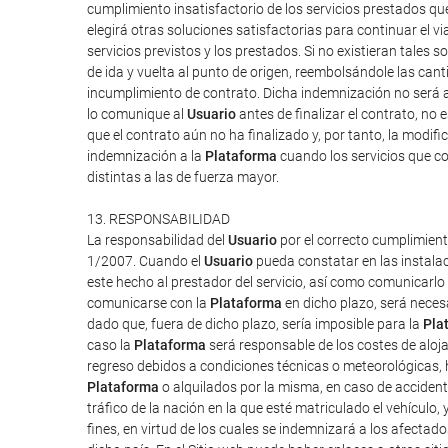
cumplimiento insatisfactorio de los servicios prestados q
elegirá otras soluciones satisfactorias para continuar el v
servicios previstos y los prestados. Si no existieran tales so
de ida y vuelta al punto de origen, reembolsándole las can
incumplimiento de contrato. Dicha indemnización no será a
lo comunique al
Usuario
antes de finalizar el contrato, no 
que el contrato aún no ha finalizado y, por tanto, la modi
indemnización a la
Plataforma
cuando los servicios que co
distintas a las de fuerza mayor.
13. RESPONSABILIDAD
La responsabilidad del
Usuario
por el correcto cumplimient
1/2007. Cuando el
Usuario
pueda constatar en las instalac
este hecho al prestador del servicio, así como comunicarlo
comunicarse con la
Plataforma
en dicho plazo, será neces
dado que, fuera de dicho plazo, sería imposible para la
Pla
caso la
Plataforma
será responsable de los costes de aloj
regreso debidos a condiciones técnicas o meteorológicas, h
Plataforma
o alquilados por la misma, en caso de accident
tráfico de la nación en la que esté matriculado el vehículo,
fines, en virtud de los cuales se indemnizará a los afectado