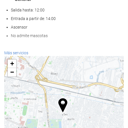
Salida hasta: 12:00
Entrada a partir de: 14:00
Ascensor
No admite mascotas
Bienestar
Más servicios
Spa
+
Hammam
−
Sauna
Gimnasio
Piscina
Piscina
Piscina infantil