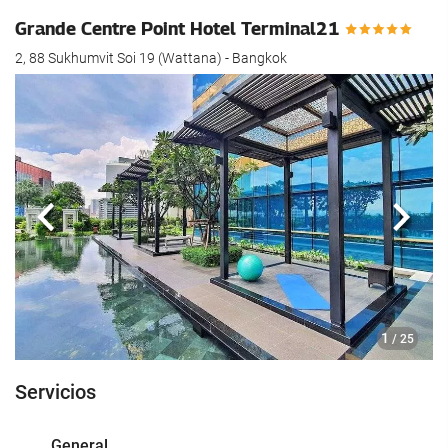
Grande Centre Point Hotel Terminal21
2, 88 Sukhumvit Soi 19 (Wattana) - Bangkok
Anterior
Sigui
1
/ 25
Servicios
General